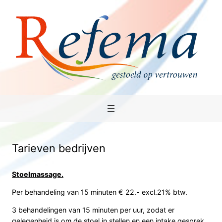
Ga
naar
de
inhoud
Tarieven bedrijven
Stoelmassage.
Per behandeling van 15 minuten € 22.- excl.21% btw.
3 behandelingen van 15 minuten per uur, zodat er
gelegenheid is om de stoel in stellen en een intake gesprek